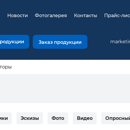
и
Новости
Фотогалерея
Контакты
Прайс-лис
продукции
marketi
Заказ продукции
аторы
ики
Эскизы
Фото
Видео
Опросный