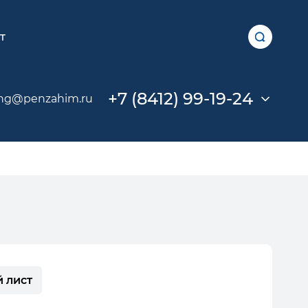
т
+7 (8412) 99-19-24
ng@penzahim.ru
 лист