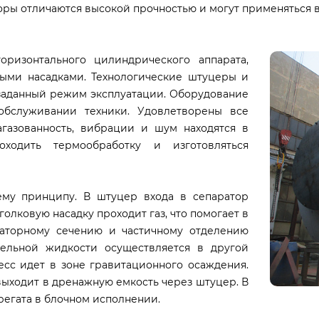
ры отличаются высокой прочностью и могут применяться в
ризонтального цилиндрического аппарата,
тыми насадками. Технологические штуцеры и
заданный режим эксплуатации. Оборудование
обслуживании техники. Удовлетворены все
агазованность, вибрации и шум находятся в
ходить термообработку и изготовляться
му принципу. В штуцер входа в сепаратор
голковую насадку проходит газ, что помогает в
аторному сечению и частичному отделению
пельной жидкости осуществляется в другой
цесс идет в зоне гравитационного осаждения.
выходит в дренажную емкость через штуцер. В
регата в блочном исполнении.