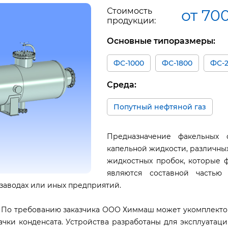
Стоимость
от 70
продукции:
Основные типоразмеры:
ФС-1000
ФС-1800
ФС-
Среда:
Попутный нефтяной газ
Предназначение факельных 
капельной жидкости, различны
жидкостных пробок, которые 
являются составной частью
заводах или иных предприятий.
р. По требованию заказчика ООО Химмаш может укомплекто
ачки конденсата. Устройства разработаны для эксплуатац